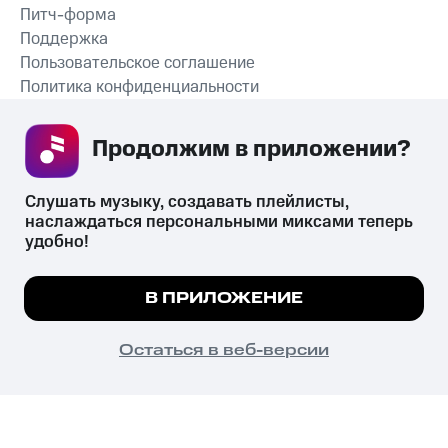
Питч-форма
Поддержка
Пользовательское соглашение
Политика конфиденциальности
Рекомендательные технологии
Продолжим в приложении? 
СКАЧАТЬ ПРИЛОЖЕНИЕ
Слушать музыку, создавать плейлисты, 
наслаждаться персональными миксами теперь 
удобно!
Незаконное потребление наркотических средств,
психотропных веществ, их аналогов причиняет вред здоровью,
Мы используем куки, чтобы на сайте все
В ПРИЛОЖЕНИЕ
их незаконный оборот запрещён и влечёт установленную
работало.
Подробнее
законодательством ответственность.
© 2026 ООО «КИОН».
ПОНЯТНО
Остаться в веб-версии
Все права защищены
18+
Главная
В приложение
Избранное