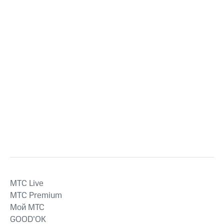
MTС Live
MTС Premium
Мой МТС
GOOD’OK