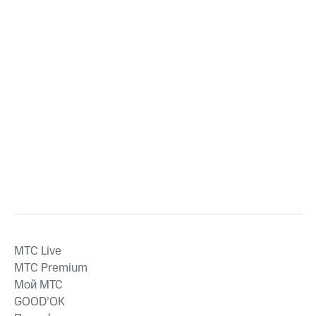
MTС Live
MTС Premium
Мой МТС
GOOD’OK