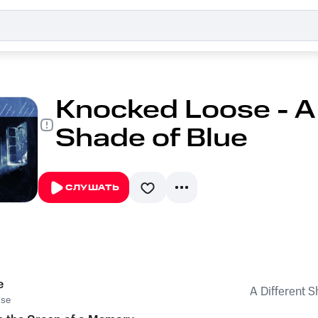
Knocked Loose - A 
Shade of Blue
СЛУШАТЬ
e
A Different S
ose