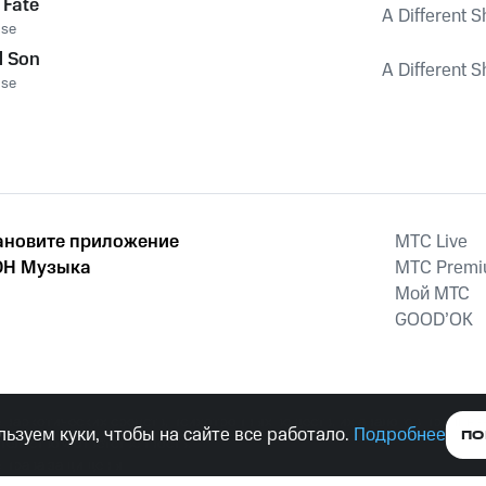
 Fate
A Different S
ose
d Son
A Different S
ose
ановите приложение
MTС Live
Н Музыка
MTС Prem
Мой МТС
GOOD’OK
наркотических средств, психотропных веществ, их аналогов причиня
ьзуем куки, чтобы на сайте все работало.
Подробнее
ПО
тельством ответственность.
е права защищены