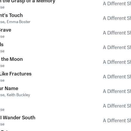
n the Grasp of a Memory
A Different S
ose
nt's Touch
A Different S
ose
,
Emma Boster
Grave
A Different S
ose
ls
A Different S
ose
 the Moon
A Different S
ose
Like Fractures
A Different S
ose
our Name
A Different S
ose
,
Keith Buckley
A Different S
ose
ll I Wander South
A Different S
ose