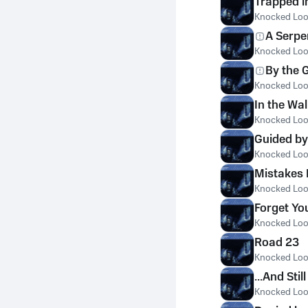
Trapped i
Knocked Lo
A Serpe
Knocked Lo
By the 
Knocked Lo
In the Wal
Knocked Lo
Guided by
Knocked Lo
Mistakes 
Knocked Lo
Forget Y
Knocked Lo
Road 23
Knocked Lo
...And Sti
Knocked Lo