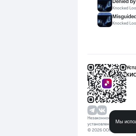
Denied by
Knocked Lo
Misguide
Knocked Lo
Уст
КИО
Незаконное потребление 
Мы испол
установленную законода
© 2026 ООО «КИОН». Вс