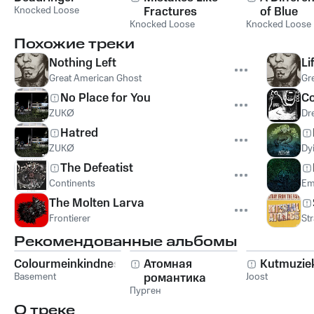
Knocked Loose
Fractures
of Blue
Knocked Loose
Knocked Loose
Похожие треки
Nothing Left
Li
Great American Ghost
Gr
No Place for You
Co
ZUKØ
Dr
Hatred
ZUKØ
Dy
The Defeatist
Continents
Em
The Molten Larva
Frontierer
St
Рекомендованные альбомы
Colourmeinkindness
Атомная
Kutmuzie
Basement
романтика
Joost
Пурген
О треке