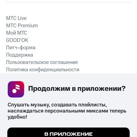
MTС Live
MTС Premium
Мой МТС
GOOD’OK
Питч-форма
Поддержка
Пользовательское соглашение
Политика конфиденциальности
Рекомендательные технологии
Продолжим в приложении? 
СКАЧАТЬ ПРИЛОЖЕНИЕ
Слушать музыку, создавать плейлисты, 
наслаждаться персональными миксами теперь 
удобно!
Незаконное потребление наркотических средств,
психотропных веществ, их аналогов причиняет вред здоровью,
Мы используем куки, чтобы на сайте все
В ПРИЛОЖЕНИЕ
их незаконный оборот запрещён и влечёт установленную