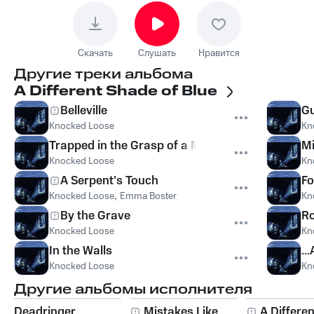
Скачать
Слушать
Нравится
Другие треки альбома
A Different Shade of Blue
Belleville
Gu
Knocked Loose
Kn
Trapped in the Grasp of a Memory
Mi
Knocked Loose
Kn
A Serpent's Touch
Fo
Knocked Loose
,
Emma Boster
Kn
By the Grave
R
Knocked Loose
Kn
In the Walls
..
Knocked Loose
Kn
Другие альбомы исполнителя
Deadringer
Mistakes Like
A Differe