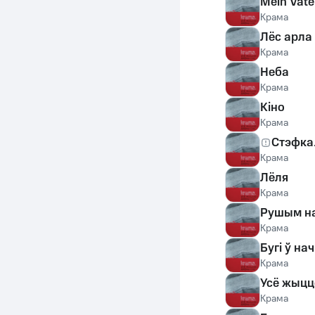
Mein Vate
Крама
Лёс арла
Крама
Неба
Крама
Кіно
Крама
Стэфка.
Крама
Лёля
Крама
Рушым на
Крама
Бугі ў на
Крама
Усё жыцц
Крама