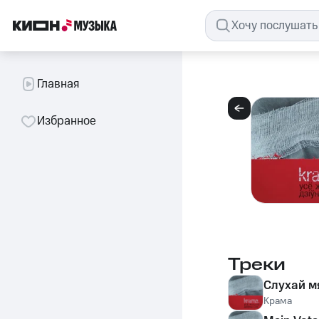
Главная
Избранное
Треки
Слухай м
Крама