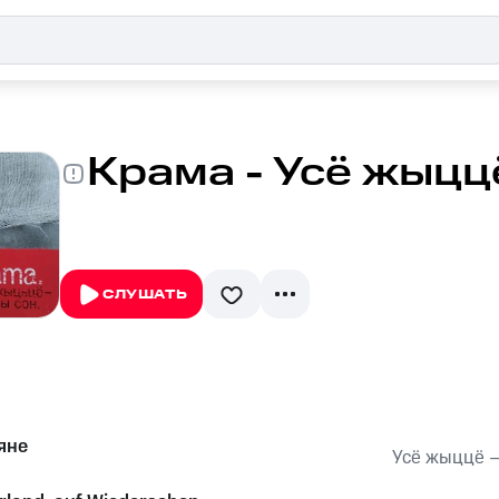
Крама - Усё жыцц
СЛУШАТЬ
яне
Усё жыццё —