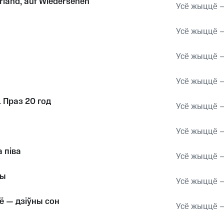
rland, auf Wiedersehen
Усё жыццё —
Усё жыццё —
Усё жыццё —
Усё жыццё —
 Праз 20 год
Усё жыццё —
Усё жыццё —
 піва
Усё жыццё —
чы
Усё жыццё —
ё — дзіўны сон
Усё жыццё —