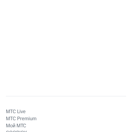
MTС Live
MTС Premium
Мой МТС