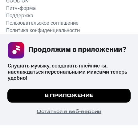
GOOD’OK
Питч-форма
Поддержка
Пользовательское соглашение
Политика конфиденциальности
Рекомендательные технологии
Продолжим в приложении? 
СКАЧАТЬ ПРИЛОЖЕНИЕ
Слушать музыку, создавать плейлисты, 
наслаждаться персональными миксами теперь 
удобно!
Незаконное потребление наркотических средств,
психотропных веществ, их аналогов причиняет вред здоровью,
Мы используем куки, чтобы на сайте все
В ПРИЛОЖЕНИЕ
их незаконный оборот запрещён и влечёт установленную
работало.
Подробнее
законодательством ответственность.
© 2026 ООО «КИОН».
ПОНЯТНО
Остаться в веб-версии
Все права защищены
18+
Главная
В приложение
Избранное