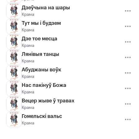
Дзеўчына на шары
Крама
Тут мы i будзем
Крама
Дзе тое месца
Крама
Лянiвыя танцы
Крама
Абуджаны воўк
Крама
Нас пакiнуў Божа
Крама
Вецер жыве ў травах
Крама
Гомельскi вальс
Крама