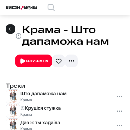
Крама - Што
дапаможа нам
СЛУШАТЬ
Треки
Што дапаможа нам
Крама
Круцiся стужка
Крама
Дзе ж ты хадзiла
Крама