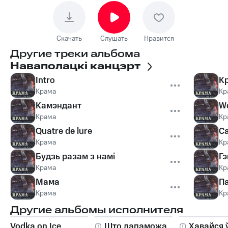
Скачать
Слушать
Нравится
Другие треки альбома
Наваполацкі канцэрт
Intro
Кр
Крама
Кр
Камэндант
We
Крама
Кр
Quatre de lure
С
Крама
Кр
Будзь разам з намі
Гэ
Крама
Кр
Мама
П
Крама
Кр
Другие альбомы исполнителя
Vodka on Ice
Што дапаможа
Хавайся 