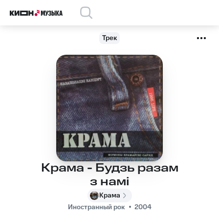
Трек
Крама - Будзь разам
з намі
Крама
Иностранный рок
2004