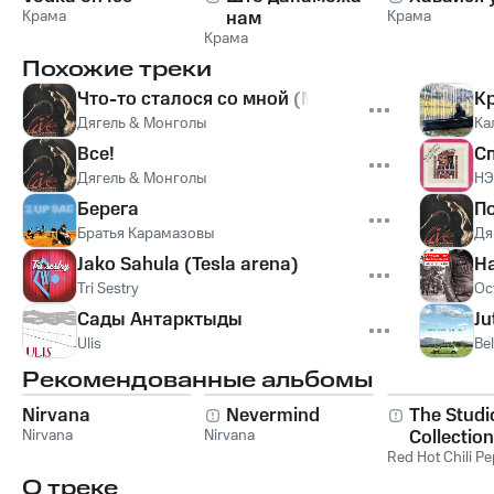
Крама
нам
Крама
Крама
Похожие треки
Что-то сталося со мной (Монгол Шуудан)
К
Дягель & Монголы
Ка
Все!
Сп
Дягель & Монголы
НЭ
Берега
П
Братья Карамазовы
Дя
Jako Sahula (Tesla arena)
На
Tri Sestry
Ос
Сады Антарктыды
Ju
Ulis
Be
Рекомендованные альбомы
Nirvana
Nevermind
The Studi
Nirvana
Nirvana
Collection
Red Hot Chili P
О треке