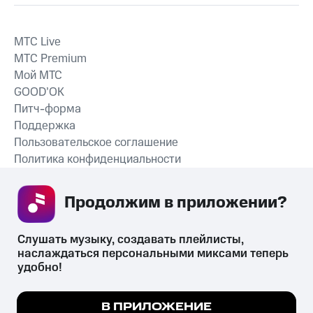
MTС Live
MTС Premium
Мой МТС
GOOD’OK
Питч-форма
Поддержка
Пользовательское соглашение
Политика конфиденциальности
Рекомендательные технологии
Продолжим в приложении? 
СКАЧАТЬ ПРИЛОЖЕНИЕ
Слушать музыку, создавать плейлисты, 
наслаждаться персональными миксами теперь 
удобно!
Незаконное потребление наркотических средств,
психотропных веществ, их аналогов причиняет вред здоровью,
Мы используем куки, чтобы на сайте все
В ПРИЛОЖЕНИЕ
их незаконный оборот запрещён и влечёт установленную