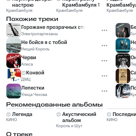
настрою
Крамбамбуля 1½
Крамбамбул
Крамбамбуля
Крамбамбуля
Fm
Крамбамбуля
Похожие треки
Горожане прозрачных стен
Б
Электропартизаны
Го
Не бойся я с тобой
Не
Нищий Король
Ко
Черви
О
Алиса
Пе
Конвой
С
ДМЦ
Са
Лепестки
П
Улица Чехова
Ку
Рекомендованные альбомы
Легенда
Акустический
Последни
КИНО
альбом
КИНО
Король и Шут
О треке