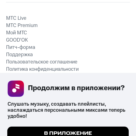
MTС Live
MTС Premium
Мой МТС
GOOD’OK
Питч-форма
Поддержка
Пользовательское соглашение
Политика конфиденциальности
Рекомендательные технологии
Продолжим в приложении? 
СКАЧАТЬ ПРИЛОЖЕНИЕ
Слушать музыку, создавать плейлисты, 
наслаждаться персональными миксами теперь 
удобно!
Незаконное потребление наркотических средств,
психотропных веществ, их аналогов причиняет вред здоровью,
Мы используем куки, чтобы на сайте все
В ПРИЛОЖЕНИЕ
их незаконный оборот запрещён и влечёт установленную