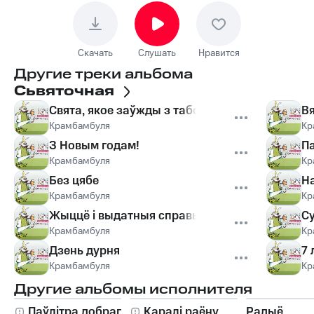
Скачать
Слушать
Нравится
Другие треки альбома
Сьвяточная
Свята, якое заўжды з табой
Вя
Крамбамбуля
Кр
З Новым годам!
П
Крамбамбуля
Кр
Без цябе
На
Крамбамбуля
Кр
Жыццё і выдатныя справы Святога Патрыка
Су
Крамбамбуля
Кр
Дзень дурня
7 
Крамбамбуля
Кр
Другие альбомы исполнителя
Паўлітра добрага
Каралі раёну
Радыё