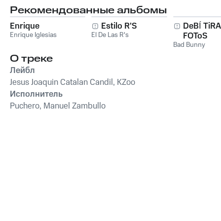
Рекомендованные альбомы
Enrique
Estilo R'S
DeBÍ TiR
Enrique Iglesias
El De Las R's
FOToS
Bad Bunny
О треке
Лейбл
Jesus Joaquin Catalan Candil, KZoo
Исполнитель
Puchero, Manuel Zambullo