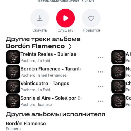
Латиноамериканская
2021
Скачать
Слушать
Нравится
Другие треки альбома
Bordón Flamenco
Treinta Reales - Bulerías
A 
Puchero
,
La Fabi
Pu
Bordón Flamenco - Taranta
No
Puchero
,
Israel Fernandez
Pu
Veinticuatro - Tangos
Ch
Puchero
,
La Fabi
Pu
Sonríe el Aire - Soleá por Bulerías
Co
Puchero
,
Juaneke
Pu
Другие альбомы исполнителя
Bordón Flamenco
Puchero