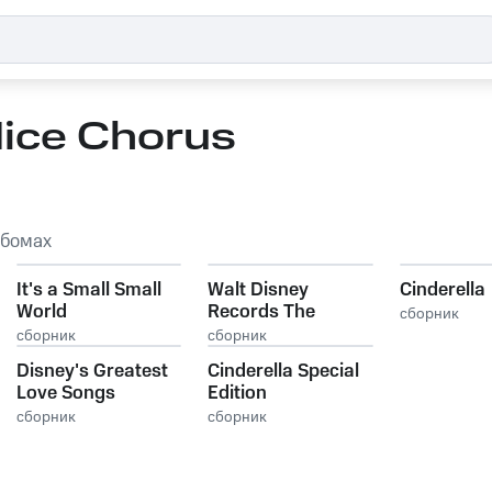
ice Chorus
ьбомах
It's a Small Small
Walt Disney
Cinderella
World
Records The
сборник
Legacy Collection:
сборник
сборник
Cinderella
Disney's Greatest
Cinderella Special
Love Songs
Edition
сборник
сборник