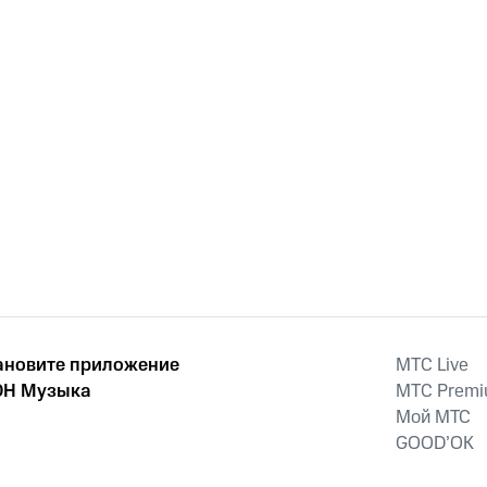
ановите приложение
MTС Live
Н Музыка
MTС Prem
Мой МТС
GOOD’OK