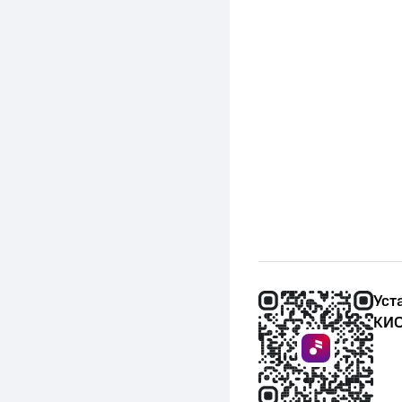
Уст
КИО