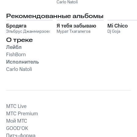
Carlo Natoli
Рекомендованные альбомы
Бродяга
Я тебя забываю
Mi Chico
Эльбрус Джанмирзоев
Мурат Тхагалегов
Dj Goja
О треке
Лейбл
FishBorn
Исполнитель
Carlo Natoli
MTС Live
MTС Premium
Мой МТС
GOOD’OK
Питч-форма