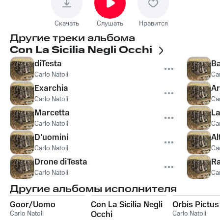
Скачать
Слушать
Нравится
Другие треки альбома
Con La Sicilia Negli Occhi
diTesta
Ba
Carlo Natoli
Car
Exarchia
Ar
Carlo Natoli
Car
Marcetta
L
Carlo Natoli
Car
D'uomini
Al
Carlo Natoli
Car
Drone diTesta
Ra
Carlo Natoli
Car
Другие альбомы исполнителя
Goor/Uomo
Con La Sicilia Negli
Orbis Pictus
Carlo Natoli
Occhi
Carlo Natoli