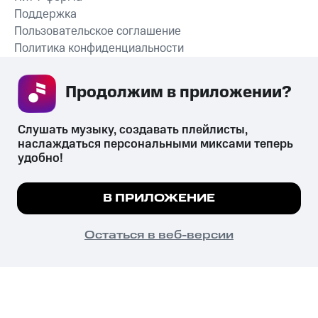
Поддержка
Пользовательское соглашение
Политика конфиденциальности
Рекомендательные технологии
Продолжим в приложении? 
СКАЧАТЬ ПРИЛОЖЕНИЕ
Слушать музыку, создавать плейлисты, 
наслаждаться персональными миксами теперь 
удобно!
Незаконное потребление наркотических средств,
психотропных веществ, их аналогов причиняет вред здоровью,
Мы используем куки, чтобы на сайте все
В ПРИЛОЖЕНИЕ
их незаконный оборот запрещён и влечёт установленную
работало.
Подробнее
законодательством ответственность.
© 2026 ООО «КИОН».
ПОНЯТНО
Остаться в веб-версии
Все права защищены
18+
Главная
В приложение
Избранное