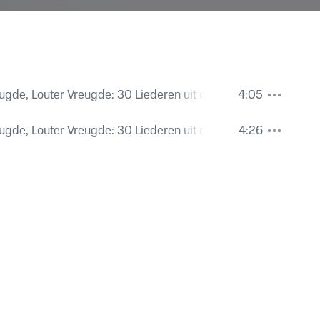
ugde, Louter Vreugde: 30 Liederen uit de Bundel van Joh. De 
4:05
broek
ugde, Louter Vreugde: 30 Liederen uit de Bundel van Joh. De 
4:26