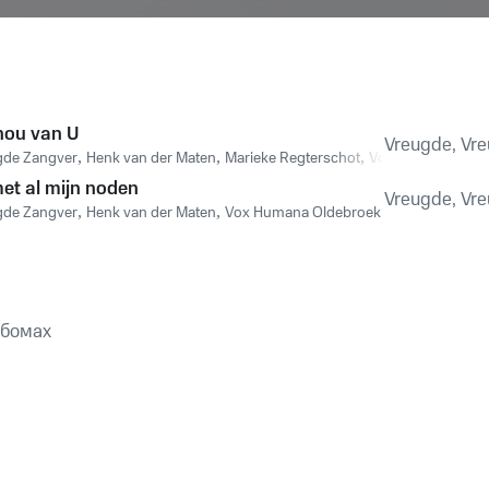
 hou van U
Vreugde, Vre
gde Zangver
,
Henk van der Maten
,
Marieke Regterschot
,
Vox Humana Olde
met al mijn noden
Vreugde, Vre
gde Zangver
,
Henk van der Maten
,
Vox Humana Oldebroek
ьбомах