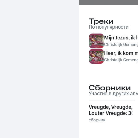
Треки
По популярности
Mijn Jezus, ik
Christelijk Gemen
Heer, ik kom 
Christelijk Gemen
Сборники
Участие в других ал
Vreugde, Vreugde,
Louter Vreugde: 30
Liederen uit de
сборник
Bundel van Joh. De
Heer