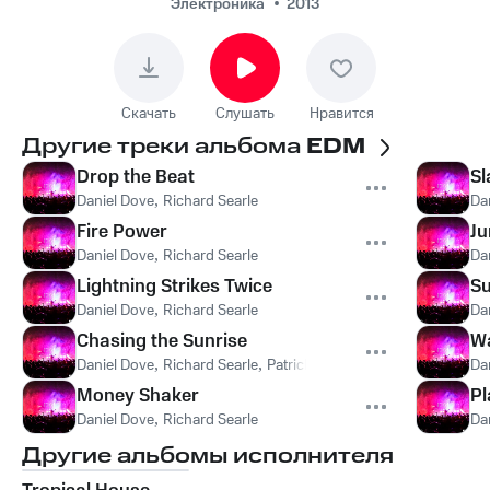
Электроника
2013
Скачать
Слушать
Нравится
Другие треки альбома
EDM
Drop the Beat
S
Daniel Dove
,
Richard Searle
Da
Fire Power
J
Daniel Dove
,
Richard Searle
Da
Lightning Strikes Twice
S
Daniel Dove
,
Richard Searle
Da
Chasing the Sunrise
W
Daniel Dove
,
Richard Searle
,
Patrick Hagenaar
Da
Money Shaker
Pl
Daniel Dove
,
Richard Searle
Da
Другие альбомы исполнителя