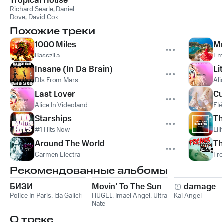
Tropical House
Richard Searle
,
Daniel
Dove
,
David Cox
Похожие треки
1000 Miles
Mr
Basszilla
Em
Insane (In Da Brain)
Li
DJs From Mars
Ali
Last Lover
C
Alice In Videoland
El
Starships
Th
#1 Hits Now
Lil
Around The World
Th
Carmen Electra
Fr
Рекомендованные альбомы
БИЗИ
Movin' To The Sun
damage
Police In Paris
,
Ida Galich
HUGEL
,
Imael Angel
,
Ultra
Kai Angel
Nate
О треке