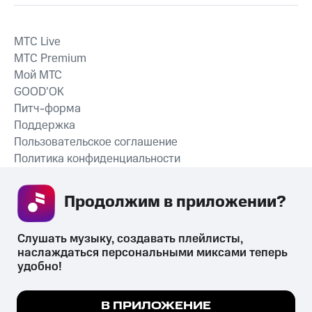
MTС Live
MTС Premium
Мой МТС
GOOD’OK
Питч-форма
Поддержка
Пользовательское соглашение
Политика конфиденциальности
Рекомендательные технологии
Продолжим в приложении? 
СКАЧАТЬ ПРИЛОЖЕНИЕ
Слушать музыку, создавать плейлисты, 
наслаждаться персональными миксами теперь 
удобно!
Незаконное потребление наркотических средств,
психотропных веществ, их аналогов причиняет вред здоровью,
Мы используем куки, чтобы на сайте все
В ПРИЛОЖЕНИЕ
их незаконный оборот запрещён и влечёт установленную