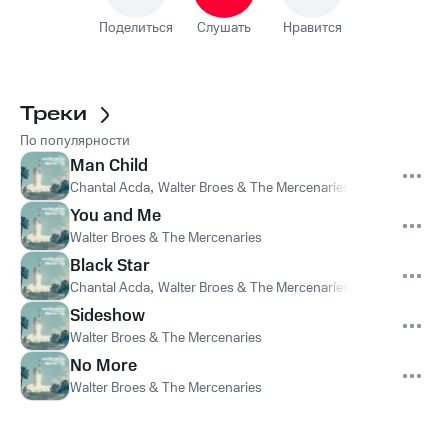
Поделиться
Слушать
Нравится
Треки
По популярности
Man Child
Chantal Acda
,
Walter Broes & The Mercenaries
You and Me
Walter Broes & The Mercenaries
Black Star
Chantal Acda
,
Walter Broes & The Mercenaries
Sideshow
Walter Broes & The Mercenaries
No More
Walter Broes & The Mercenaries