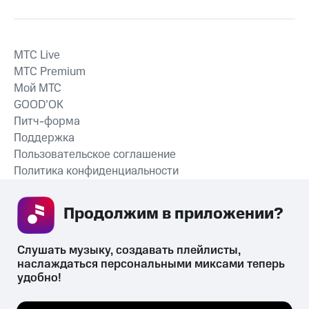
MTС Live
MTС Premium
Мой МТС
GOOD’OK
Питч-форма
Поддержка
Пользовательское соглашение
Политика конфиденциальности
Рекомендательные технологии
Продолжим в приложении? 
СКАЧАТЬ ПРИЛОЖЕНИЕ
Слушать музыку, создавать плейлисты, 
наслаждаться персональными миксами теперь 
удобно!
Незаконное потребление наркотических средств,
психотропных веществ, их аналогов причиняет вред здоровью,