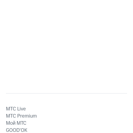
MTС Live
MTС Premium
Мой МТС
GOOD’OK