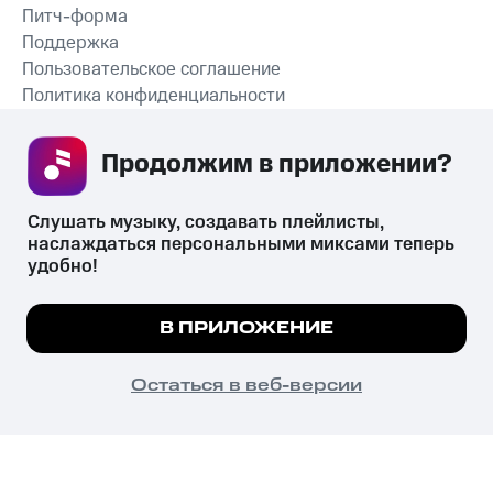
Питч-форма
Поддержка
Пользовательское соглашение
Политика конфиденциальности
Рекомендательные технологии
Продолжим в приложении? 
СКАЧАТЬ ПРИЛОЖЕНИЕ
Слушать музыку, создавать плейлисты, 
наслаждаться персональными миксами теперь 
удобно!
Незаконное потребление наркотических средств,
психотропных веществ, их аналогов причиняет вред здоровью,
Мы используем куки, чтобы на сайте все
В ПРИЛОЖЕНИЕ
их незаконный оборот запрещён и влечёт установленную
работало.
Подробнее
законодательством ответственность.
© 2026 ООО «КИОН».
ПОНЯТНО
Остаться в веб-версии
Все права защищены
18+
Главная
В приложение
Избранное