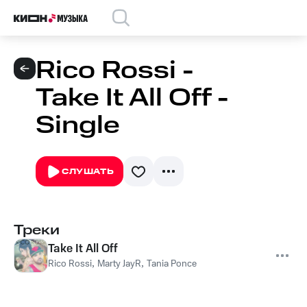
Rico Rossi -
Take It All Off -
Single
СЛУШАТЬ
Треки
Take It All Off
Rico Rossi
,
Marty JayR
,
Tania Ponce