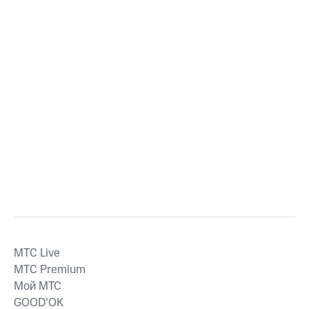
MTС Live
MTС Premium
Мой МТС
GOOD’OK