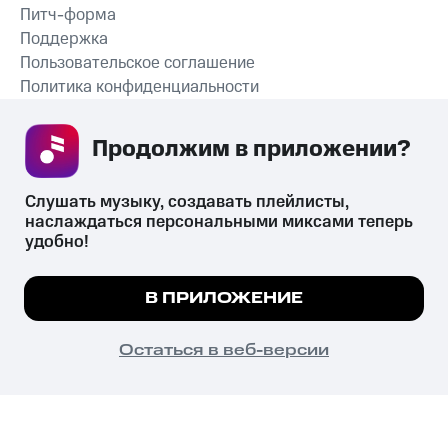
Питч-форма
Поддержка
Пользовательское соглашение
Политика конфиденциальности
Рекомендательные технологии
Продолжим в приложении? 
СКАЧАТЬ ПРИЛОЖЕНИЕ
Слушать музыку, создавать плейлисты, 
наслаждаться персональными миксами теперь 
удобно!
Незаконное потребление наркотических средств,
психотропных веществ, их аналогов причиняет вред здоровью,
Мы используем куки, чтобы на сайте все
В ПРИЛОЖЕНИЕ
их незаконный оборот запрещён и влечёт установленную
работало.
Подробнее
законодательством ответственность.
© 2026 ООО «КИОН».
ПОНЯТНО
Остаться в веб-версии
Все права защищены
18+
Главная
В приложение
Избранное