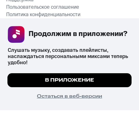
Пользовательское соглашение
Политика конфиденциальности
Рекомендательные технологии
Продолжим в приложении? 
СКАЧАТЬ ПРИЛОЖЕНИЕ
Слушать музыку, создавать плейлисты, 
наслаждаться персональными миксами теперь 
удобно!
Незаконное потребление наркотических средств,
психотропных веществ, их аналогов причиняет вред здоровью,
Мы используем куки, чтобы на сайте все
В ПРИЛОЖЕНИЕ
их незаконный оборот запрещён и влечёт установленную
работало.
Подробнее
законодательством ответственность.
© 2026 ООО «КИОН».
ПОНЯТНО
Остаться в веб-версии
Все права защищены
18+
Главная
В приложение
Избранное