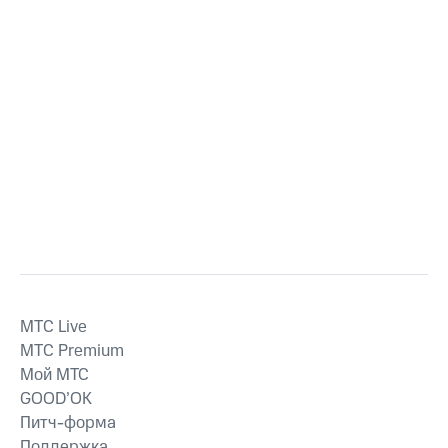
MTС Live
MTС Premium
Мой МТС
GOOD’OK
Питч-форма
Поддержка