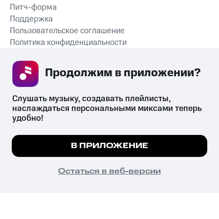
Питч-форма
Поддержка
Пользовательское соглашение
Политика конфиденциальности
Рекомендательные технологии
Продолжим в приложении? 
СКАЧАТЬ ПРИЛОЖЕНИЕ
Слушать музыку, создавать плейлисты, 
наслаждаться персональными миксами теперь 
удобно!
Незаконное потребление наркотических средств,
психотропных веществ, их аналогов причиняет вред здоровью,
Мы используем куки, чтобы на сайте все
В ПРИЛОЖЕНИЕ
их незаконный оборот запрещён и влечёт установленную
работало.
Подробнее
законодательством ответственность.
© 2026 ООО «КИОН».
ПОНЯТНО
Остаться в веб-версии
Все права защищены
18+
Главная
В приложение
Избранное