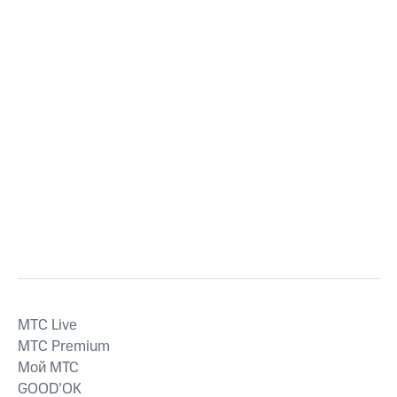
MTС Live
MTС Premium
Мой МТС
GOOD’OK