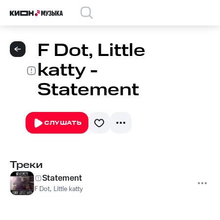
F Dot, Little
katty -
Statement
СЛУШАТЬ
Треки
Statement
F Dot
,
Little katty