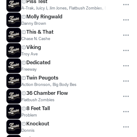
Piss Test
A-Trak
,
Juicy J
,
Jim Jones
,
Flatbush Zombies
,
El-P
,
Flosstrada
Molly Ringwald
Danny Brown
This & That
Chase N. Cashe
Viking
Troy Ave
Dedicated
Freeway
Twin Peugots
Action Bronson
,
Big Body Bes
36 Chamber Flow
Flatbush Zombies
8 Feet Tall
Problem
Knockout
Donnis