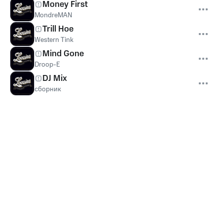
Money First
MondreMAN
Trill Hoe
Western Tink
Mind Gone
Droop-E
DJ Mix
сборник