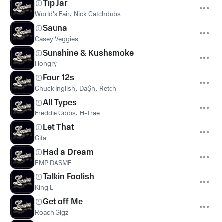
Tip Jar
World's Fair
,
Nick Catchdubs
Sauna
Casey Veggies
Sunshine & Kushsmoke
Hongry
Four 12s
Chuck Inglish
,
Da$h
,
Retch
All Types
Freddie Gibbs
,
H-Trae
Let That
Gita
Had a Dream
EMP DASME
Talkin Foolish
King L
Get off Me
Roach Gigz