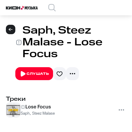
Saph, Steez
Malase - Lose
Focus
СЛУШАТЬ
Треки
Lose Focus
Saph
,
Steez Malase