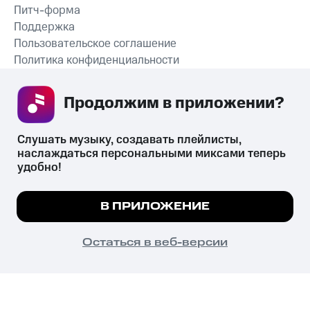
Питч-форма
Поддержка
Пользовательское соглашение
Политика конфиденциальности
Рекомендательные технологии
Продолжим в приложении? 
СКАЧАТЬ ПРИЛОЖЕНИЕ
Слушать музыку, создавать плейлисты, 
наслаждаться персональными миксами теперь 
удобно!
Незаконное потребление наркотических средств,
психотропных веществ, их аналогов причиняет вред здоровью,
Мы используем куки, чтобы на сайте все
В ПРИЛОЖЕНИЕ
их незаконный оборот запрещён и влечёт установленную
работало.
Подробнее
законодательством ответственность.
© 2026 ООО «КИОН».
ПОНЯТНО
Остаться в веб-версии
Все права защищены
18+
Главная
В приложение
Избранное