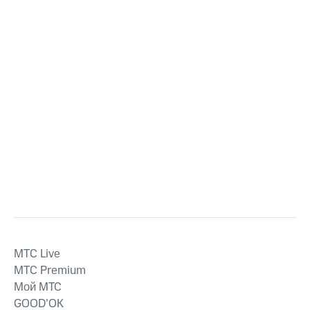
MTС Live
MTС Premium
Мой МТС
GOOD’OK