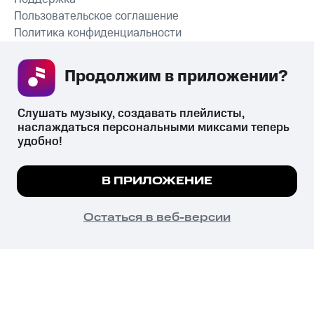
Пользовательское соглашение
Политика конфиденциальности
Рекомендательные технологии
Продолжим в приложении? 
СКАЧАТЬ ПРИЛОЖЕНИЕ
Слушать музыку, создавать плейлисты, 
наслаждаться персональными миксами теперь 
удобно!
Незаконное потребление наркотических средств,
психотропных веществ, их аналогов причиняет вред здоровью,
Мы используем куки, чтобы на сайте все
В ПРИЛОЖЕНИЕ
их незаконный оборот запрещён и влечёт установленную
работало.
Подробнее
законодательством ответственность.
© 2026 ООО «КИОН».
ПОНЯТНО
Остаться в веб-версии
Все права защищены
18+
Главная
В приложение
Избранное