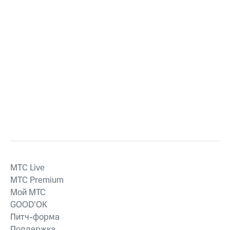
MTС Live
MTС Premium
Мой МТС
GOOD’OK
Питч-форма
Поддержка