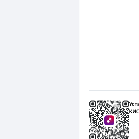
Уст
КИО