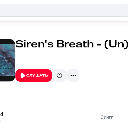
Siren's Breath - (U
СЛУШАТЬ
ed
Сингл
h