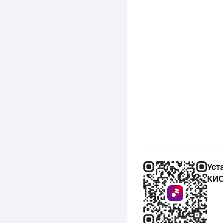
Уст
КИО