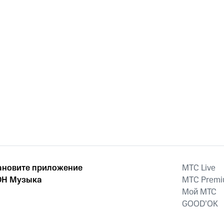
ановите приложение
MTС Live
Н Музыка
MTС Prem
Мой МТС
GOOD’OK