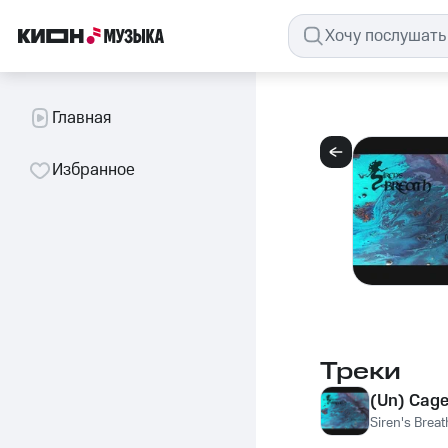
Главная
Избранное
Треки
(Un) Cag
Siren's Breat