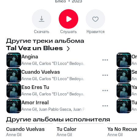
Блюз
2023
Скачать
Слушать
Нравится
Другие треки альбома
Tal Vez un Blues
Angina
Or
Anne Gil
,
Carlos "El Loco" Bedoya
,
Alex Alvarez
,
Jairo Barón
An
Cuando Vuelvas
Se
Anne Gil
,
Carlos "El Loco" Bedoya
,
Jairo Barón
,
Pablo Toro
,
Ale
An
Eso Eres Tu
Ya
Anne Gil
,
Carlos "El Loco" Bedoya
,
Pablo Toro
,
Juan Pablo Gas
An
Amor Irreal
Tu
Anne Gil
,
Juan Pablo Gasca
,
Juan Pablo Daza
,
Pablo Bernal
,
Gus
An
Другие альбомы исполнителя
Cuando Vuelvas
Tu Calor
Ya No Recu
Anne Gil
Anne Gil
Anne Gil