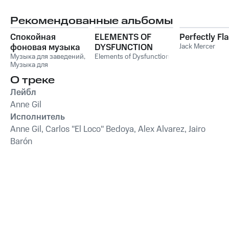
Рекомендованные альбомы
Спокойная
ELEMENTS OF
Perfectly Fl
фоновая музыка
DYSFUNCTION
Jack Mercer
для заведений:
Музыка для заведений
,
Elements of Dysfunction
Музыка для
Инструментальный
ресторанов
,
Музыка
блюз в ресторан,
О треке
для отелей
,
Музыка для
кафе, отель,
магазинов
Лейбл
магазин, паб
Anne Gil
Исполнитель
Anne Gil, Carlos "El Loco" Bedoya, Alex Alvarez, Jairo
Barón