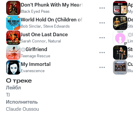
Don't Phunk With My Heart
Ap
Black Eyed Peas
My
World Hold On (Children of the Sky)
De
Bob Sinclar
,
Steve Edwards
St
Just One Last Dance
Sarah Connor
,
Natural
Lim
Girlfriend
St
Teenage Rescue
Su
My Immortal
Cu
Evanescence
Bl
О треке
Лейбл
TJ
Исполнитель
Claude Oussou