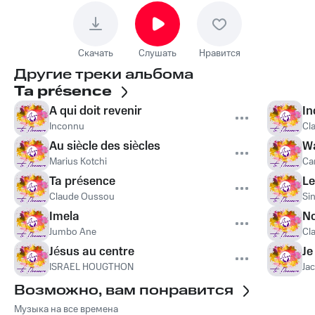
Скачать
Слушать
Нравится
Другие треки альбома
Ta présence
A qui doit revenir
I
Inconnu
Cl
Au siècle des siècles
W
Marius Kotchi
Ca
Ta présence
Le
Claude Oussou
Si
Imela
No
Jumbo Ane
Cl
Jésus au centre
Je
ISRAEL HOUGTHON
Ja
Возможно, вам понравится
Музыка на все времена