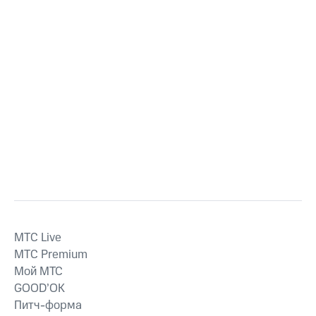
MTС Live
MTС Premium
Мой МТС
GOOD’OK
Питч-форма