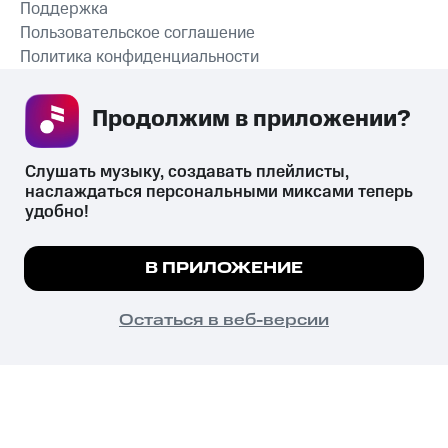
Поддержка
Пользовательское соглашение
Политика конфиденциальности
Рекомендательные технологии
Продолжим в приложении? 
СКАЧАТЬ ПРИЛОЖЕНИЕ
Слушать музыку, создавать плейлисты, 
наслаждаться персональными миксами теперь 
удобно!
Незаконное потребление наркотических средств,
психотропных веществ, их аналогов причиняет вред здоровью,
Мы используем куки, чтобы на сайте все
В ПРИЛОЖЕНИЕ
их незаконный оборот запрещён и влечёт установленную
работало.
Подробнее
законодательством ответственность.
© 2026 ООО «КИОН».
ПОНЯТНО
Остаться в веб-версии
Все права защищены
18+
Главная
В приложение
Избранное