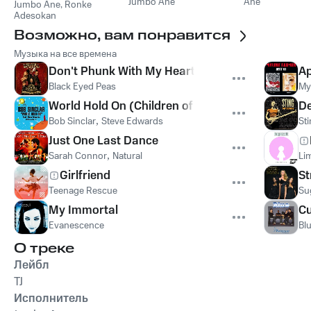
Jumbo Ane
Ane
Jumbo Ane
,
Ronke
Adesokan
Возможно, вам понравится
Музыка на все времена
Don't Phunk With My Heart
Ap
Black Eyed Peas
My
World Hold On (Children of the Sky)
De
Bob Sinclar
,
Steve Edwards
St
Just One Last Dance
Sarah Connor
,
Natural
Lim
Girlfriend
St
Teenage Rescue
Su
My Immortal
Cu
Evanescence
Bl
О треке
Лейбл
TJ
Исполнитель