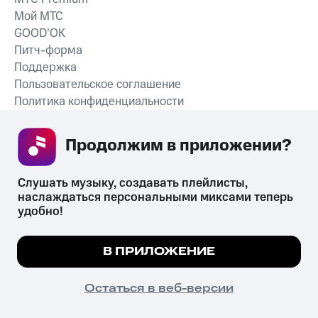
Мой МТС
GOOD’OK
Питч-форма
Поддержка
Пользовательское соглашение
Политика конфиденциальности
Рекомендательные технологии
Продолжим в приложении? 
СКАЧАТЬ ПРИЛОЖЕНИЕ
Слушать музыку, создавать плейлисты, 
наслаждаться персональными миксами теперь 
удобно!
Незаконное потребление наркотических средств,
психотропных веществ, их аналогов причиняет вред здоровью,
Мы используем куки, чтобы на сайте все
В ПРИЛОЖЕНИЕ
их незаконный оборот запрещён и влечёт установленную
работало.
Подробнее
законодательством ответственность.
© 2026 ООО «КИОН».
ПОНЯТНО
Остаться в веб-версии
Все права защищены
18+
Главная
В приложение
Избранное