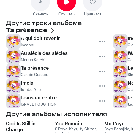
Скачать
Слушать
Нравится
Другие треки альбома
Ta présence
A qui doit revenir
I
Inconnu
Cl
Au siècle des siècles
W
Marius Kotchi
Ca
Ta présence
Le
Claude Oussou
Si
Imela
No
Jumbo Ane
Cl
Jésus au centre
Je
ISRAEL HOUGTHON
Ja
Другие альбомы исполнителя
God Is Still in
You Remain
Mo L'ayo
Charge
S Royal Keyz
,
Ify Chizor
,
Bayo Babajide
,