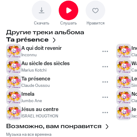
Скачать
Слушать
Нравится
Другие треки альбома
Ta présence
A qui doit revenir
I
Inconnu
Cl
Au siècle des siècles
W
Marius Kotchi
Ca
Ta présence
Le
Claude Oussou
Si
Imela
No
Jumbo Ane
Cl
Jésus au centre
Je
ISRAEL HOUGTHON
Ja
Возможно, вам понравится
Музыка на все времена