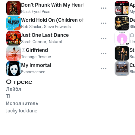
Don't Phunk With My Heart
Ap
Black Eyed Peas
My
World Hold On (Children of the Sky)
De
Bob Sinclar
,
Steve Edwards
St
Just One Last Dance
Sarah Connor
,
Natural
Lim
Girlfriend
St
Teenage Rescue
Su
My Immortal
Cu
Evanescence
Bl
О треке
Лейбл
TJ
Исполнитель
Jacky Jocktane