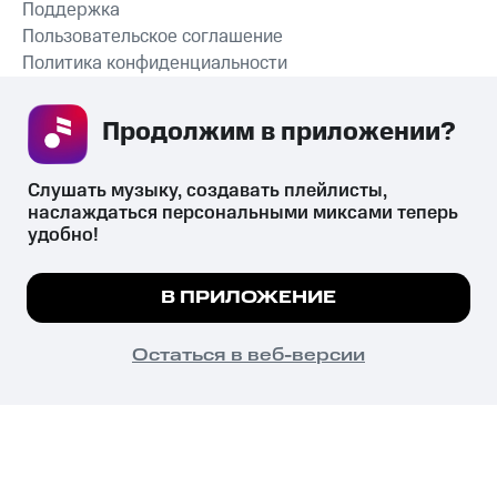
Поддержка
Пользовательское соглашение
Политика конфиденциальности
Рекомендательные технологии
Продолжим в приложении? 
СКАЧАТЬ ПРИЛОЖЕНИЕ
Слушать музыку, создавать плейлисты, 
наслаждаться персональными миксами теперь 
удобно!
Незаконное потребление наркотических средств,
психотропных веществ, их аналогов причиняет вред здоровью,
Мы используем куки, чтобы на сайте все
В ПРИЛОЖЕНИЕ
их незаконный оборот запрещён и влечёт установленную
работало.
Подробнее
законодательством ответственность.
© 2026 ООО «КИОН».
ПОНЯТНО
Остаться в веб-версии
Все права защищены
18+
Главная
В приложение
Избранное