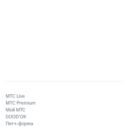
MTС Live
MTС Premium
Мой МТС
GOOD’OK
Питч-форма