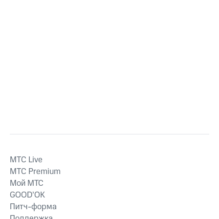
MTС Live
MTС Premium
Мой МТС
GOOD’OK
Питч-форма
Поддержка