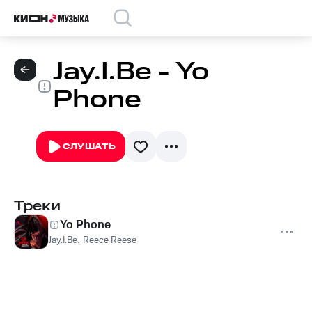
Jay.I.Be - Yo
Phone
СЛУШАТЬ
Треки
Yo Phone
Jay.I.Be
,
Reece Reese