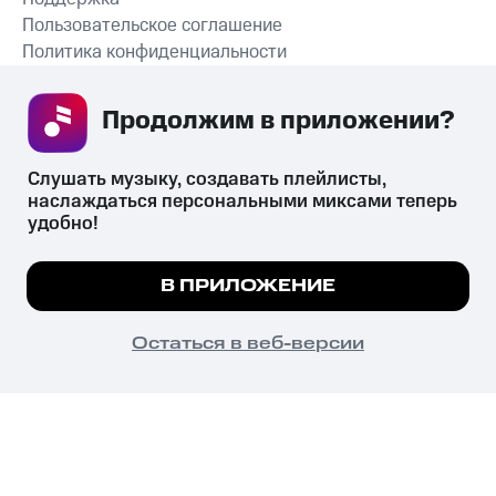
Пользовательское соглашение
Политика конфиденциальности
Рекомендательные технологии
Продолжим в приложении? 
СКАЧАТЬ ПРИЛОЖЕНИЕ
Слушать музыку, создавать плейлисты, 
наслаждаться персональными миксами теперь 
удобно!
Незаконное потребление наркотических средств,
психотропных веществ, их аналогов причиняет вред здоровью,
Мы используем куки, чтобы на сайте все
В ПРИЛОЖЕНИЕ
их незаконный оборот запрещён и влечёт установленную
работало.
Подробнее
законодательством ответственность.
© 2026 ООО «КИОН».
ПОНЯТНО
Остаться в веб-версии
Все права защищены
18+
Главная
В приложение
Избранное