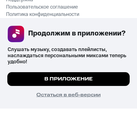
Пользовательское соглашение
Политика конфиденциальности
Рекомендательные технологии
Продолжим в приложении? 
СКАЧАТЬ ПРИЛОЖЕНИЕ
Слушать музыку, создавать плейлисты, 
наслаждаться персональными миксами теперь 
удобно!
Незаконное потребление наркотических средств,
психотропных веществ, их аналогов причиняет вред здоровью,
Мы используем куки, чтобы на сайте все
В ПРИЛОЖЕНИЕ
их незаконный оборот запрещён и влечёт установленную
работало.
Подробнее
законодательством ответственность.
© 2026 ООО «КИОН».
ПОНЯТНО
Остаться в веб-версии
Все права защищены
18+
Главная
В приложение
Избранное