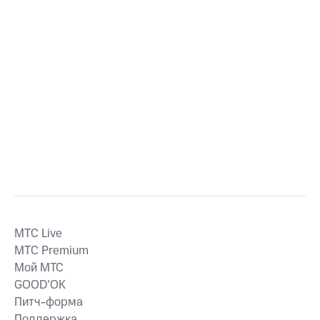
MTС Live
MTС Premium
Мой МТС
GOOD’OK
Питч-форма
Поддержка