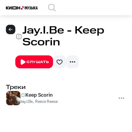
Jay.I.Be - Keep
Scorin
СЛУШАТЬ
Треки
Keep Scorin
Jay.I.Be
,
Reece Reese