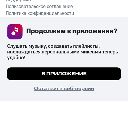
Пользовательское соглашение
Политика конфиденциальности
Рекомендательные технологии
Продолжим в приложении? 
СКАЧАТЬ ПРИЛОЖЕНИЕ
Слушать музыку, создавать плейлисты, 
наслаждаться персональными миксами теперь 
удобно!
Незаконное потребление наркотических средств,
психотропных веществ, их аналогов причиняет вред здоровью,
Мы используем куки, чтобы на сайте все
В ПРИЛОЖЕНИЕ
их незаконный оборот запрещён и влечёт установленную
работало.
Подробнее
законодательством ответственность.
© 2026 ООО «КИОН».
ПОНЯТНО
Остаться в веб-версии
Все права защищены
18+
Главная
В приложение
Избранное