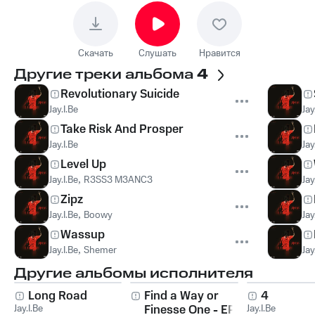
Скачать
Слушать
Нравится
Другие треки альбома
4
Revolutionary Suicide
Jay.I.Be
Jay
Take Risk And Prosper
Jay.I.Be
Jay
Level Up
Jay.I.Be
,
R3SS3 M3ANC3
Jay
Zipz
Jay.I.Be
,
Boowy
Jay
Wassup
Jay.I.Be
,
Shemer
Jay
Другие альбомы исполнителя
Long Road
Find a Way or
4
Jay.I.Be
Finesse One - EP
Jay.I.Be