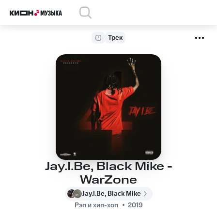
Трек
Jay.I.Be, Black Mike -
WarZone
Jay.I.Be, Black Mike
Рэп и хип-хоп
2019