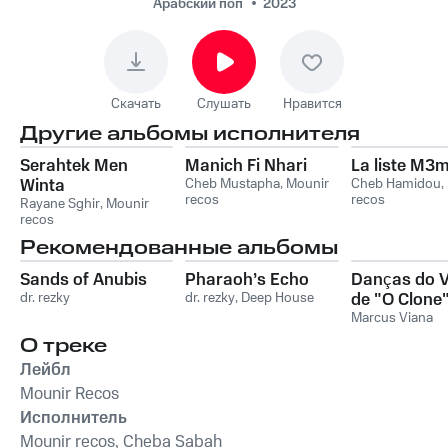
Арабский поп
2023
Скачать
Слушать
Нравится
Другие альбомы исполнителя
Serahtek Men
Manich Fi Nhari
La liste M3
Winta
Cheb Mustapha
,
Mounir
Cheb Hamidou
,
recos
recos
Rayane Sghir
,
Mounir
recos
Рекомендованные альбомы
Sands of Anubis
Pharaoh’s Echo
Danças do V
dr. rezky
dr. rezky
,
Deep House
de "O Clone
Marcus Viana
О треке
Лейбл
Mounir Recos
Исполнитель
Mounir recos, Cheba Sabah