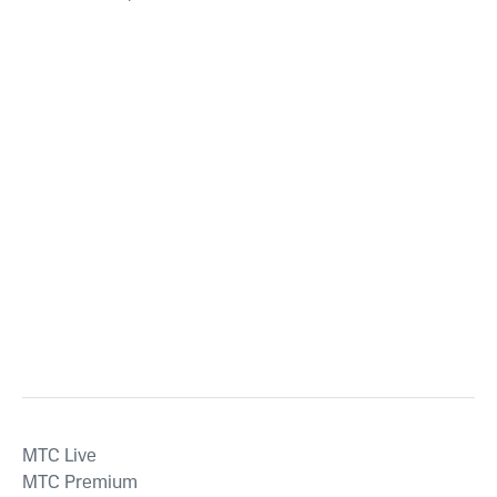
MTС Live
MTС Premium