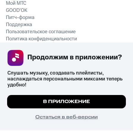
Мой МТС
GOOD’OK
Питч-форма
Поддержка
Пользовательское соглашение
Политика конфиденциальности
Рекомендательные технологии
Продолжим в приложении? 
СКАЧАТЬ ПРИЛОЖЕНИЕ
Слушать музыку, создавать плейлисты, 
наслаждаться персональными миксами теперь 
удобно!
Незаконное потребление наркотических средств,
психотропных веществ, их аналогов причиняет вред здоровью,
Мы используем куки, чтобы на сайте все
В ПРИЛОЖЕНИЕ
их незаконный оборот запрещён и влечёт установленную
работало.
Подробнее
законодательством ответственность.
© 2026 ООО «КИОН».
ПОНЯТНО
Остаться в веб-версии
Все права защищены
18+
Главная
В приложение
Избранное