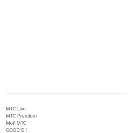
MTС Live
MTС Premium
Мой МТС
GOOD’OK