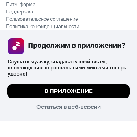
Питч-форма
Поддержка
Пользовательское соглашение
Политика конфиденциальности
Рекомендательные технологии
Продолжим в приложении? 
СКАЧАТЬ ПРИЛОЖЕНИЕ
Слушать музыку, создавать плейлисты, 
наслаждаться персональными миксами теперь 
удобно!
Незаконное потребление наркотических средств,
психотропных веществ, их аналогов причиняет вред здоровью,
Мы используем куки, чтобы на сайте все
В ПРИЛОЖЕНИЕ
их незаконный оборот запрещён и влечёт установленную
работало.
Подробнее
законодательством ответственность.
© 2026 ООО «КИОН».
ПОНЯТНО
Остаться в веб-версии
Все права защищены
18+
Главная
В приложение
Избранное