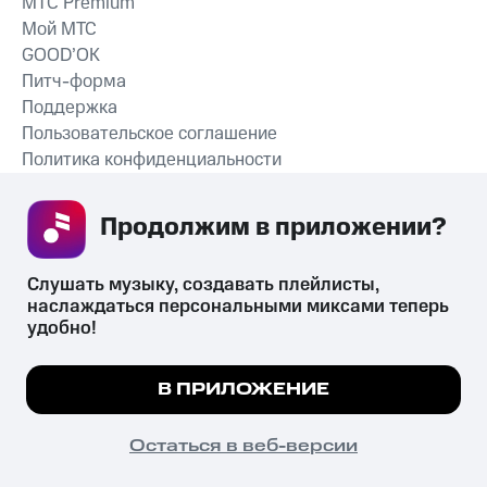
MTС Premium
Мой МТС
GOOD’OK
Питч-форма
Поддержка
Пользовательское соглашение
Политика конфиденциальности
Рекомендательные технологии
Продолжим в приложении? 
СКАЧАТЬ ПРИЛОЖЕНИЕ
Слушать музыку, создавать плейлисты, 
наслаждаться персональными миксами теперь 
удобно!
Незаконное потребление наркотических средств,
психотропных веществ, их аналогов причиняет вред здоровью,
Мы используем куки, чтобы на сайте все
В ПРИЛОЖЕНИЕ
их незаконный оборот запрещён и влечёт установленную
работало.
Подробнее
законодательством ответственность.
© 2026 ООО «КИОН».
ПОНЯТНО
Остаться в веб-версии
Все права защищены
18+
Главная
В приложение
Избранное