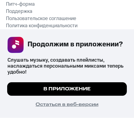
Питч-форма
Поддержка
Пользовательское соглашение
Политика конфиденциальности
Рекомендательные технологии
Продолжим в приложении? 
СКАЧАТЬ ПРИЛОЖЕНИЕ
Слушать музыку, создавать плейлисты, 
наслаждаться персональными миксами теперь 
удобно!
Незаконное потребление наркотических средств,
психотропных веществ, их аналогов причиняет вред здоровью,
Мы используем куки, чтобы на сайте все
В ПРИЛОЖЕНИЕ
их незаконный оборот запрещён и влечёт установленную
работало.
Подробнее
законодательством ответственность.
© 2026 ООО «КИОН».
ПОНЯТНО
Остаться в веб-версии
Все права защищены
18+
Главная
В приложение
Избранное