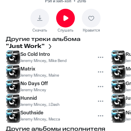
Рэп и хип-хоп
2016
Скачать
Слушать
Нравится
Другие треки альбома
"Just Work"
So Cold Intro
Ru
Jeremy Mincey
,
Mike Bend
Je
Matrix
M
Jeremy Mincey
,
Maine
Je
No Days Off
G
Jeremy Mincey
Je
Hunnid
Ju
Jeremy Mincey
,
J.Dash
Je
Southside
Ni
Jeremy Mincey
,
Mecca
Je
Другие альбомы исполнителя