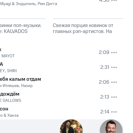
4:36
Miyagi & Эндшпиль
,
Рем Дигга
винки поп-музыки.
Свежая порция новинок от
е: KALVADOS
главных рэп-артистов. На
обложке: Эндшпиль, TumaniYO
х
2:09
,
MAYOT
А
2:31
KEY
,
SHIRI
тебя калым отдам
2:06
м Итляшев
,
Назир
 дождём
2:13
E GALLOWS
 сон
2:14
о & Ханза