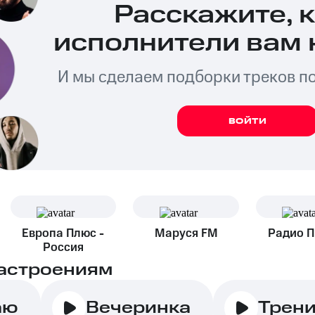
Расскажите, 
исполнители вам 
И мы сделаем подборки треков п
ВОЙТИ
Европа Плюс -
Маруся FM
Радио 
Россия
астроениям
аю
Вечеринка
Трен