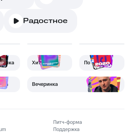
Радостное
узыка
Хиты
По эпохам
вка
Вечеринка
Питч-форма
ium
Поддержка