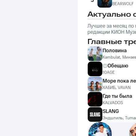
5
BEARWOLF
Актуально 
Лучшее за месяц по
редакции КИОН Музы
обложке: Marselle
Главные тр
Половина
Kambulat
,
Минае
Обещаю
10AGE
Море пока ле
ХАБИБ
,
VAVAN
Где ты была
KALVADOS
SLANG
Эндшпиль
,
Tuma