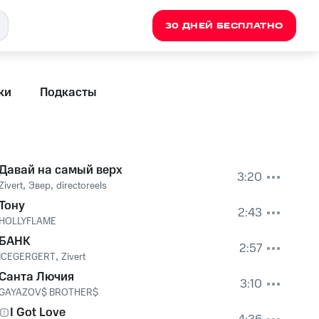
30 ДНЕЙ БЕСПЛАТНО
ки
Подкасты
Давай на самый верх
3:20
Zivert
,
Эвер
,
directoreels
Тону
2:43
HOLLYFLAME
БАНК
2:57
ICEGERGERT
,
Zivert
Санта Лючия
3:10
GAYAZOV$ BROTHER$
I Got Love