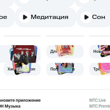
ое
Медитация
Сон
Для детей
Новая м
Хип-хоп и рэп
Поп-музыка
Трениро
ановите приложение
MTС Live
Н Музыка
MTС Prem