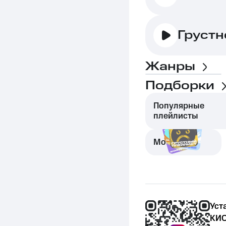
Грустн
Жанры
Подборки
Популярные
плейлисты
Моменты
Уст
КИО