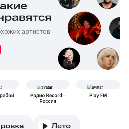
какие
нравятся
охожих артистов
Прибой
Радио Record -
Play FM
Россия
ировка
Лето