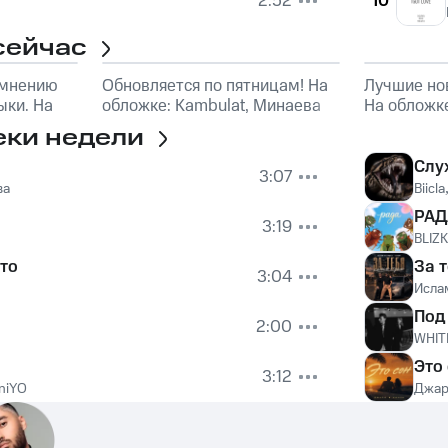
2:52
10
сейчас
 мнению
Обновляется по пятницам! На
Лучшие но
ки. На
обложке: Kambulat, Минаева
На обложк
еки недели
Слу
3:07
ва
Biicla
РАД
3:19
BLIZ
то
За 
3:04
Исла
Под
2:00
WHIT
Это
3:12
niYO
Джар