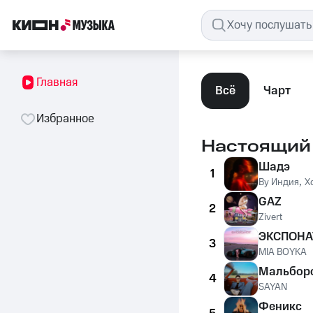
Главная
Всё
Чарт
Избранное
Настоящий
Шадэ
1
By Индия
,
X
GAZ
2
Zivert
ЭКСПОНА
3
MIA BOYKA
Мальбор
4
SAYAN
Феникс