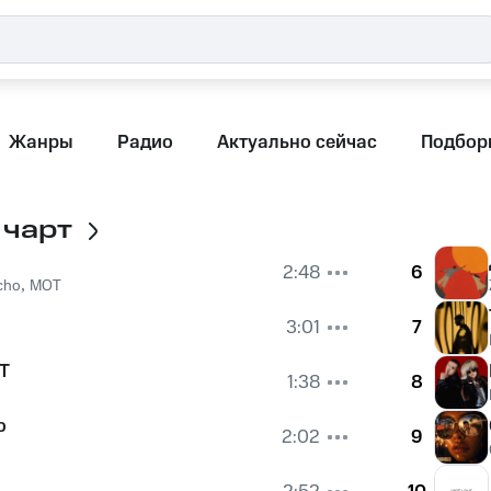
Жанры
Радио
Актуально сейчас
Подбор
 чарт
2:48
6
cho
,
MOT
3:01
7
Т
1:38
8
о
2:02
9