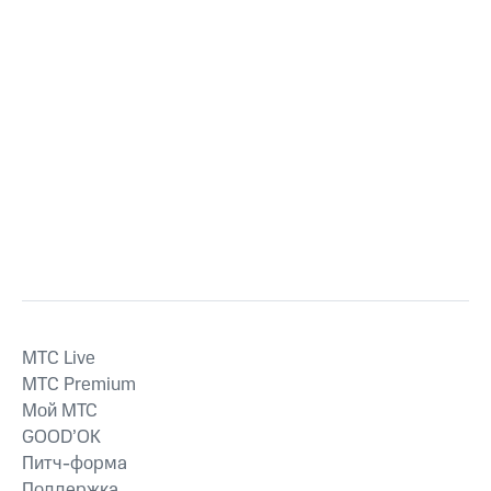
MTС Live
MTС Premium
Мой МТС
GOOD’OK
Питч-форма
Поддержка