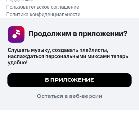
Пользовательское соглашение
Политика конфиденциальности
Рекомендательные технологии
Продолжим в приложении? 
СКАЧАТЬ ПРИЛОЖЕНИЕ
Слушать музыку, создавать плейлисты, 
наслаждаться персональными миксами теперь 
удобно!
Незаконное потребление наркотических средств,
психотропных веществ, их аналогов причиняет вред здоровью,
Мы используем куки, чтобы на сайте все
В ПРИЛОЖЕНИЕ
их незаконный оборот запрещён и влечёт установленную
работало.
Подробнее
законодательством ответственность.
© 2026 ООО «КИОН».
ПОНЯТНО
Остаться в веб-версии
Все права защищены
18+
Главная
В приложение
Избранное