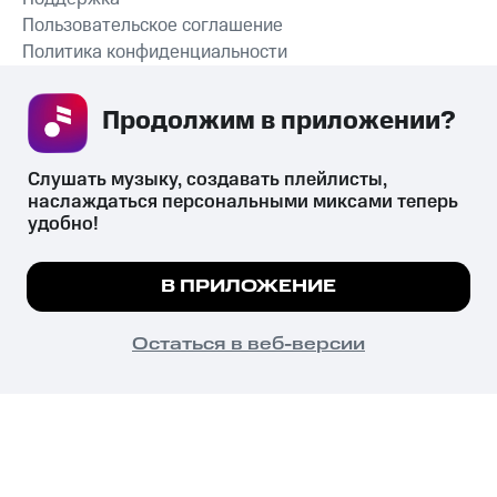
Пользовательское соглашение
Политика конфиденциальности
Рекомендательные технологии
Продолжим в приложении? 
СКАЧАТЬ ПРИЛОЖЕНИЕ
Слушать музыку, создавать плейлисты, 
наслаждаться персональными миксами теперь 
удобно!
Незаконное потребление наркотических средств,
психотропных веществ, их аналогов причиняет вред здоровью,
Мы используем куки, чтобы на сайте все
В ПРИЛОЖЕНИЕ
их незаконный оборот запрещён и влечёт установленную
работало.
Подробнее
законодательством ответственность.
© 2026 ООО «КИОН».
ПОНЯТНО
Остаться в веб-версии
Все права защищены
18+
Главная
В приложение
Избранное