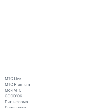
MTС Live
MTС Premium
Мой МТС
GOOD’OK
Питч-форма
Поддержка