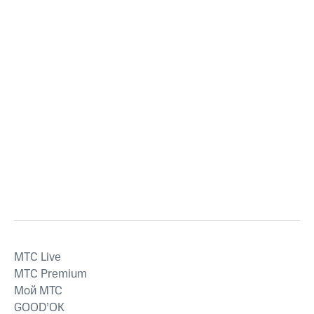
MTС Live
MTС Premium
Мой МТС
GOOD’OK