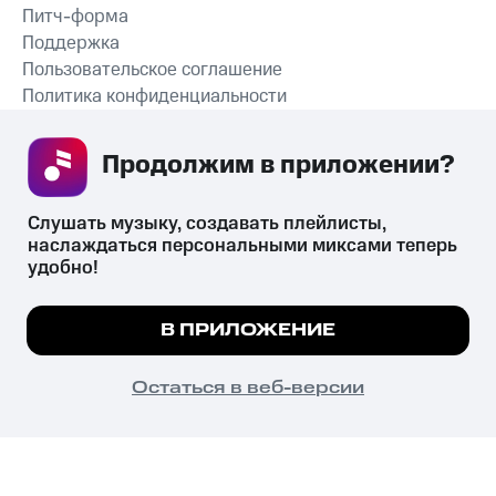
Питч-форма
Поддержка
Пользовательское соглашение
Политика конфиденциальности
Рекомендательные технологии
Продолжим в приложении? 
СКАЧАТЬ ПРИЛОЖЕНИЕ
Слушать музыку, создавать плейлисты, 
наслаждаться персональными миксами теперь 
удобно!
Незаконное потребление наркотических средств,
психотропных веществ, их аналогов причиняет вред здоровью,
Мы используем куки, чтобы на сайте все
В ПРИЛОЖЕНИЕ
их незаконный оборот запрещён и влечёт установленную
работало.
Подробнее
законодательством ответственность.
© 2026 ООО «КИОН».
ПОНЯТНО
Остаться в веб-версии
Все права защищены
18+
Главная
В приложение
Избранное