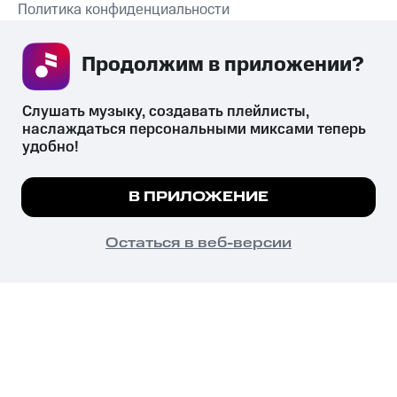
Политика конфиденциальности
Рекомендательные технологии
Продолжим в приложении? 
СКАЧАТЬ ПРИЛОЖЕНИЕ
Слушать музыку, создавать плейлисты, 
наслаждаться персональными миксами теперь 
удобно!
Незаконное потребление наркотических средств,
психотропных веществ, их аналогов причиняет вред здоровью,
Мы используем куки, чтобы на сайте все
В ПРИЛОЖЕНИЕ
их незаконный оборот запрещён и влечёт установленную
работало.
Подробнее
законодательством ответственность.
© 2026 ООО «КИОН».
ПОНЯТНО
Остаться в веб-версии
Все права защищены
18+
Главная
В приложение
Избранное