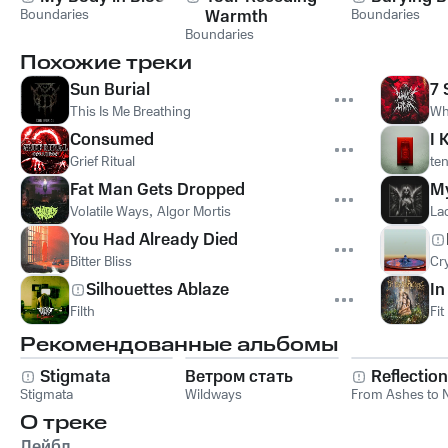
Boundaries
Warmth
Boundaries
Boundaries
Похожие треки
Sun Burial
7 
This Is Me Breathing
Wh
Consumed
I 
Grief Ritual
te
Fat Man Gets Dropped
My
Volatile Ways
,
Algor Mortis
La
You Had Already Died
Bitter Bliss
Cr
Silhouettes Ablaze
I
Filth
Fi
Рекомендованные альбомы
Stigmata
Ветром стать
Reflectio
Stigmata
Wildways
From Ashes to 
О треке
Лейбл