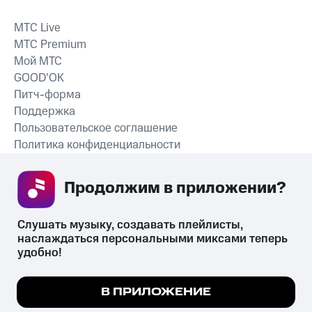
MTС Live
MTС Premium
Мой МТС
GOOD’OK
Питч-форма
Поддержка
Пользовательское соглашение
Политика конфиденциальности
Рекомендательные технологии
Продолжим в приложении? 
СКАЧАТЬ ПРИЛОЖЕНИЕ
Слушать музыку, создавать плейлисты, 
наслаждаться персональными миксами теперь 
удобно!
Незаконное потребление наркотических средств,
психотропных веществ, их аналогов причиняет вред здоровью,
Мы используем куки, чтобы на сайте все
В ПРИЛОЖЕНИЕ
их незаконный оборот запрещён и влечёт установленную
работало.
Подробнее
законодательством ответственность.