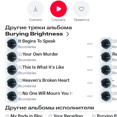
Скачать
Слушать
Нравится
Другие треки альбома
Burying Brightness
It Begins To Speak
Boundaries
Bo
Your Own Murder
Re
Boundaries
Bo
This Is What It's Like
Boundaries
Bo
Heaven's Broken Heart
-
Boundaries
Bo
No One Will Mourn You Here
Boundaries
Bo
Другие альбомы исполнителя
My Body in Bloom
Your Receding
Burying B