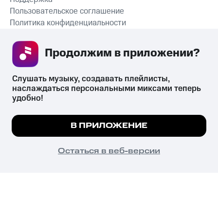
Пользовательское соглашение
Политика конфиденциальности
Рекомендательные технологии
Продолжим в приложении? 
СКАЧАТЬ ПРИЛОЖЕНИЕ
Слушать музыку, создавать плейлисты, 
наслаждаться персональными миксами теперь 
удобно!
Незаконное потребление наркотических средств,
психотропных веществ, их аналогов причиняет вред здоровью,
Мы используем куки, чтобы на сайте все
В ПРИЛОЖЕНИЕ
их незаконный оборот запрещён и влечёт установленную
работало.
Подробнее
законодательством ответственность.
© 2026 ООО «КИОН».
ПОНЯТНО
Остаться в веб-версии
Все права защищены
18+
Главная
В приложение
Избранное