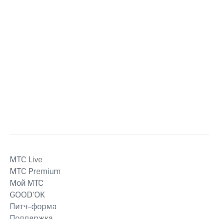
MTС Live
MTС Premium
Мой МТС
GOOD’OK
Питч-форма
Поддержка