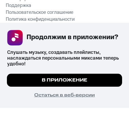
Поддержка
Пользовательское соглашение
Политика конфиденциальности
Рекомендательные технологии
Продолжим в приложении? 
СКАЧАТЬ ПРИЛОЖЕНИЕ
Слушать музыку, создавать плейлисты, 
наслаждаться персональными миксами теперь 
удобно!
Незаконное потребление наркотических средств,
психотропных веществ, их аналогов причиняет вред здоровью,
Мы используем куки, чтобы на сайте все
В ПРИЛОЖЕНИЕ
их незаконный оборот запрещён и влечёт установленную
работало.
Подробнее
законодательством ответственность.
© 2026 ООО «КИОН».
ПОНЯТНО
Остаться в веб-версии
Все права защищены
18+
Главная
В приложение
Избранное