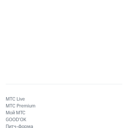
MTС Live
MTС Premium
Мой МТС
GOOD’OK
Питч-форма