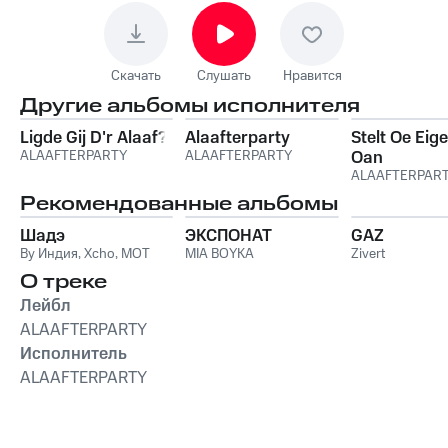
Скачать
Слушать
Нравится
Другие альбомы исполнителя
Ligde Gij D'r Alaaf?
Alaafterparty
Stelt Oe Eige
ALAAFTERPARTY
ALAAFTERPARTY
Oan
ALAAFTERPAR
Рекомендованные альбомы
Шадэ
ЭКСПОНАТ
GAZ
By Индия
,
Xcho
,
MOT
MIA BOYKA
Zivert
О треке
Лейбл
ALAAFTERPARTY
Исполнитель
ALAAFTERPARTY