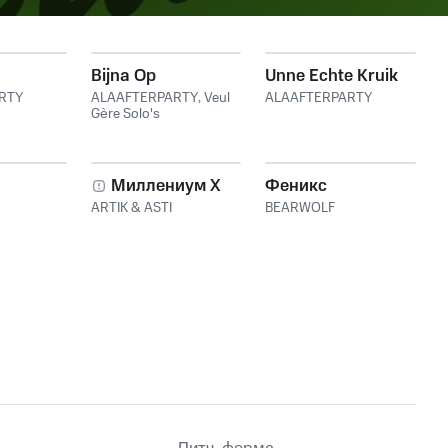
Bijna Op
Unne Echte Kruik
RTY
ALAAFTERPARTY
,
Veul
ALAAFTERPARTY
Gère Solo's
Миллениум X
Феникс
ARTIK & ASTI
BEARWOLF