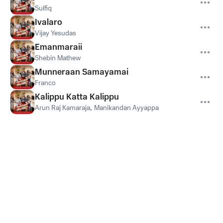
Sulfiq
Ivalaro
Vijay Yesudas
Emanmaraii
Shebin Mathew
Munneraan Samayamai
Franco
Kalippu Katta Kalippu
Arun Raj Kamaraja
,
Manikandan Ayyappa