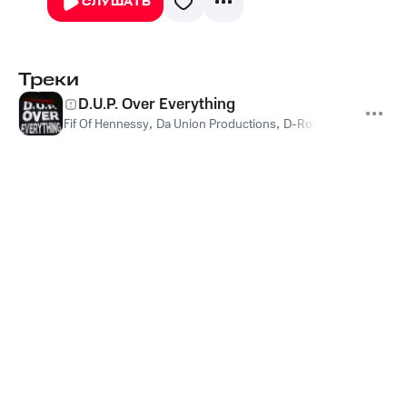
СЛУШАТЬ
Треки
D.U.P. Over Everything
Fif Of Hennessy
,
Da Union Productions
,
D-Rough
,
Sambam
,
S