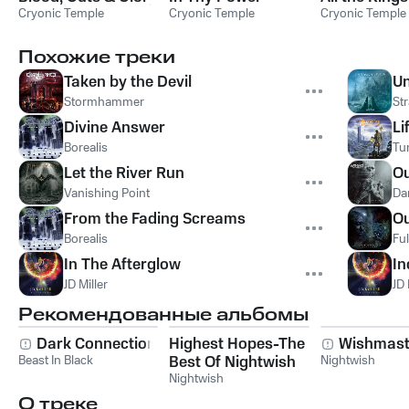
Cryonic Temple
Cryonic Temple
Cryonic Temple
Похожие треки
Taken by the Devil
Un
Stormhammer
St
Divine Answer
Li
Borealis
Tu
Let the River Run
Ou
Vanishing Point
Da
From the Fading Screams
Ou
Borealis
Ful
In The Afterglow
In
JD Miller
JD 
Рекомендованные альбомы
Dark Connection
Highest Hopes-The
Wishmast
Beast In Black
Best Of Nightwish
Nightwish
Nightwish
О треке