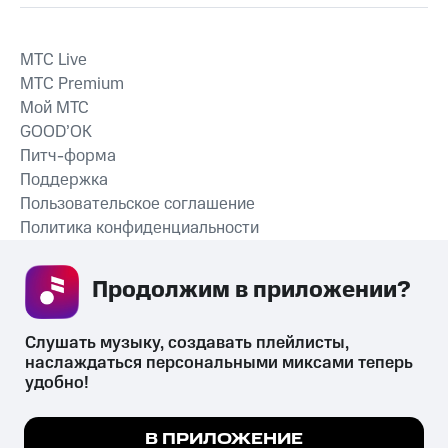
MTС Live
MTС Premium
Мой МТС
GOOD’OK
Питч-форма
Поддержка
Пользовательское соглашение
Политика конфиденциальности
Рекомендательные технологии
Продолжим в приложении? 
СКАЧАТЬ ПРИЛОЖЕНИЕ
Слушать музыку, создавать плейлисты, 
наслаждаться персональными миксами теперь 
удобно!
Незаконное потребление наркотических средств,
психотропных веществ, их аналогов причиняет вред здоровью,
Мы используем куки, чтобы на сайте все
В ПРИЛОЖЕНИЕ
их незаконный оборот запрещён и влечёт установленную