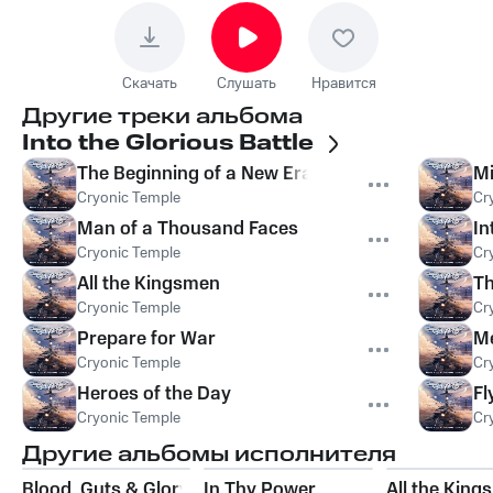
Скачать
Слушать
Нравится
Другие треки альбома
Into the Glorious Battle
The Beginning of a New Era
Mi
Cryonic Temple
Cr
Man of a Thousand Faces
In
Cryonic Temple
Cr
All the Kingsmen
Th
Cryonic Temple
Cr
Prepare for War
Me
Cryonic Temple
Cr
Heroes of the Day
Fl
Cryonic Temple
Cr
Другие альбомы исполнителя
Blood, Guts & Glory
In Thy Power
All the Kin