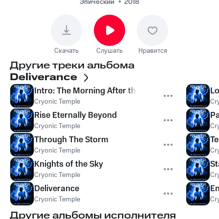
Эпический
2018
Скачать
Слушать
Нравится
Другие треки альбома
Deliverance
Intro: The Morning After the Longest Day
Lo
Cryonic Temple
Cr
Rise Eternally Beyond
Pa
Cryonic Temple
Cr
Through The Storm
Te
Cryonic Temple
Cr
Knights of the Sky
St
Cryonic Temple
Cr
Deliverance
En
Cryonic Temple
Cr
Другие альбомы исполнителя