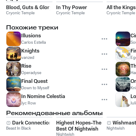
Blood, Guts & Glory
In Thy Power
All the Kin
Cryonic Temple
Cryonic Temple
Cryonic Temple
Похожие треки
Illusions
Ci
Carlos Estella
So
Knights
Fi
vanzed
Eg
Rise
Th
Operadyse
Ha
Final Quest
Or
Down to Myself
Kn
In Nomine Celestia
Lo
Jyc Row
Jul
Рекомендованные альбомы
Dark Connection
Highest Hopes-The
Wishmast
Beast In Black
Best Of Nightwish
Nightwish
Nightwish