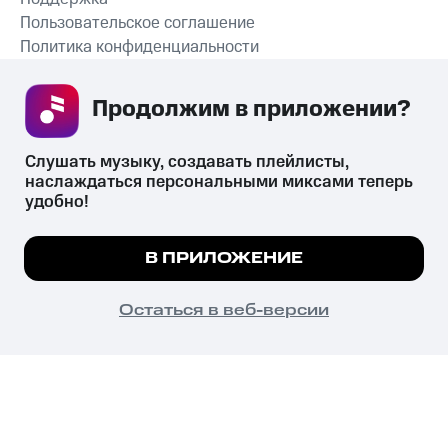
Пользовательское соглашение
Политика конфиденциальности
Рекомендательные технологии
Продолжим в приложении? 
СКАЧАТЬ ПРИЛОЖЕНИЕ
Слушать музыку, создавать плейлисты, 
наслаждаться персональными миксами теперь 
удобно!
Незаконное потребление наркотических средств,
психотропных веществ, их аналогов причиняет вред здоровью,
Мы используем куки, чтобы на сайте все
В ПРИЛОЖЕНИЕ
их незаконный оборот запрещён и влечёт установленную
работало.
Подробнее
законодательством ответственность.
© 2026 ООО «КИОН».
ПОНЯТНО
Остаться в веб-версии
Все права защищены
18+
Главная
В приложение
Избранное