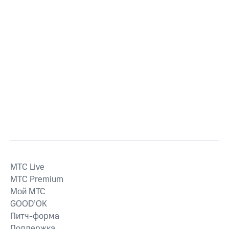
MTС Live
MTС Premium
Мой МТС
GOOD’OK
Питч-форма
Поддержка