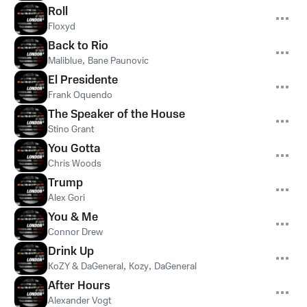
Roll
Floxyd
Back to Rio
Maliblue
,
Bane Paunovic
El Presidente
Frank Oquendo
The Speaker of the House
Stino Grant
You Gotta
Chris Woods
Trump
Alex Gori
You & Me
Connor Drew
Drink Up
KoZY & DaGeneral
,
Kozy
,
DaGeneral
After Hours
Alexander Vogt