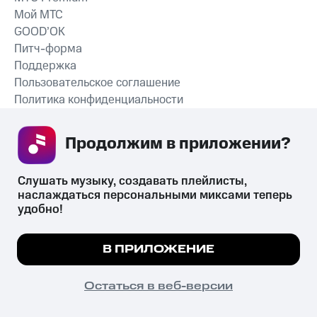
Мой МТС
GOOD’OK
Питч-форма
Поддержка
Пользовательское соглашение
Политика конфиденциальности
Рекомендательные технологии
Продолжим в приложении? 
СКАЧАТЬ ПРИЛОЖЕНИЕ
Слушать музыку, создавать плейлисты, 
наслаждаться персональными миксами теперь 
удобно!
Незаконное потребление наркотических средств,
психотропных веществ, их аналогов причиняет вред здоровью,
Мы используем куки, чтобы на сайте все
В ПРИЛОЖЕНИЕ
их незаконный оборот запрещён и влечёт установленную
работало.
Подробнее
законодательством ответственность.
© 2026 ООО «КИОН».
ПОНЯТНО
Остаться в веб-версии
Все права защищены
18+
Главная
В приложение
Избранное