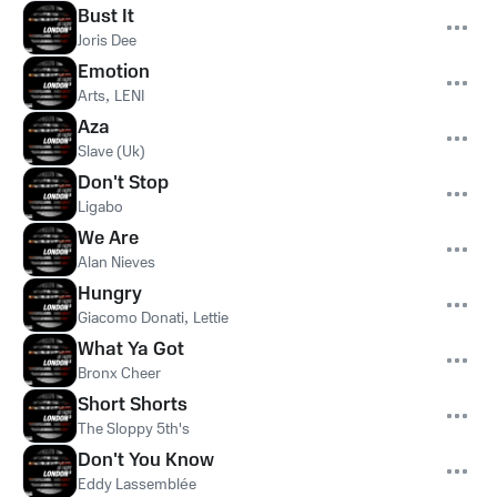
Bust It
Joris Dee
Emotion
Arts
,
LENI
Aza
Slave (Uk)
Don't Stop
Ligabo
We Are
Alan Nieves
Hungry
Giacomo Donati
,
Lettie
What Ya Got
Bronx Cheer
Short Shorts
The Sloppy 5th's
Don't You Know
Eddy Lassemblée