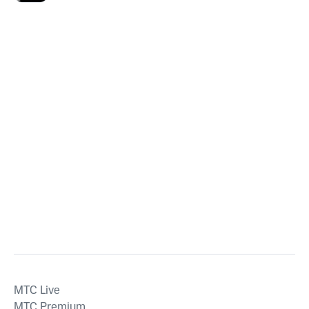
MTС Live
MTС Premium